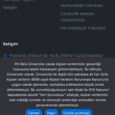
Mühendislik Fakültesi
İletişim
Denizcilik Meslek
Yüksekokulu
Fen Edebiyat Fakültesi
İletişim
Postane, Eflatun Sk. No:8, 34940 Tuzla/İstanbul
+90 216 581 00 50
Piri Reis Üniversite olarak kişisel verilerinizin güvenliği
hususuna azami hassasiyet göstermekteyiz. Bu bilinçle,
bilgi@pirireis.edu.tr
Üniversite olarak, Üniversite ile ilişkili tüm şahıslara ait her türlü
kişisel verilerin 6698 sayılı Kişisel Verilerin Korunması Kanunu’na
Pazartesi - Pazar: 08:30 - 20:00
uygun olarak işlenerek, muhafaza edilmesine büyük önem
atfetmekteyiz. Bu sorumluluğumuzun tam idraki ile KVK Kanunu
kapsamında tanımlı “Veri Sorumlusu” sıfatıyla, kişisel verilerinizi
izah edildiği surette ve mevzuat tarafından emredilen sınırlar
çerçevesinde işlemekteyiz.
© 2025 Piri Reis Üniversitesi. Tüm hakları saklıdır.
Tamam
Hayır
Gizlilik politikası