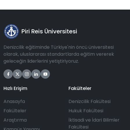
Piri Reis Üniversitesi
Denizcilik eğitiminde Türkiye'nin öncü üniversitesi
olarak, uluslararası standartlarda eğitim vererek
geleceğin liderlerini yetiştiriyoruz.
Hızlı Erişim
Fakülteler
Anasayfa
Denizcilik Fakültesi
Fakülteler
Hukuk Fakültesi
Araştırma
İktisadi ve İdari Bilimler
Fakültesi
Kampüs Yaşamı