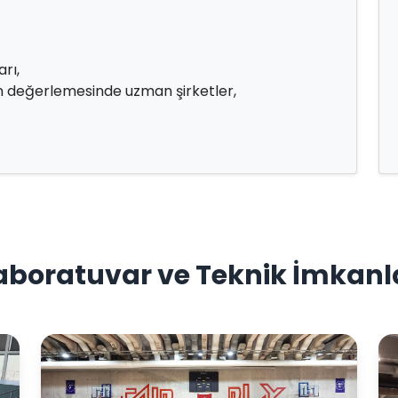
rı,
lerin değerlemesinde uzman şirketler,
aboratuvar ve Teknik İmkanl