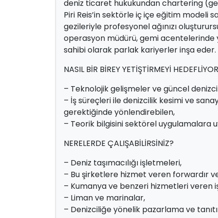
deniz ticaret hukukundan chartering (ge
Piri Reis’in sektörle iç içe eğitim modeli
gezileriyle profesyonel ağınızı oluştururs
operasyon müdürü, gemi acentelerinde yön
sahibi olarak parlak kariyerler inşa eder.
NASIL BİR BİREY YETİŞTİRMEYİ HEDEFLİYO
– Teknolojik gelişmeler ve güncel denizcil
– İş süreçleri ile denizcilik kesimi ve sana
gerektiğinde yönlendirebilen,
– Teorik bilgisini sektörel uygulamalara u
NERELERDE ÇALIŞABİLİRSİNİZ?
– Deniz taşımacılığı işletmeleri,
– Bu şirketlere hizmet veren forwardır v
– Kumanya ve benzeri hizmetleri veren i
– Liman ve marinalar,
– Denizciliğe yönelik pazarlama ve tanıt