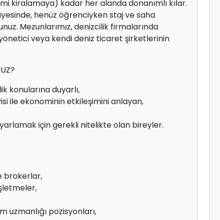
mi kiralamaya) kadar her alanda donanımlı kılar.
 sayesinde, henüz öğrenciyken staj ve saha
unuz. Mezunlarımız, denizcilik firmalarında
etici veya kendi deniz ticaret şirketlerinin
RUZ?
ik konularına duyarlı,
yisi ile ekonominin etkileşimini anlayan,
yarlamak için gerekli nitelikte olan bireyler.
e brokerlar,
şletmeler,
ım uzmanlığı pozisyonları,