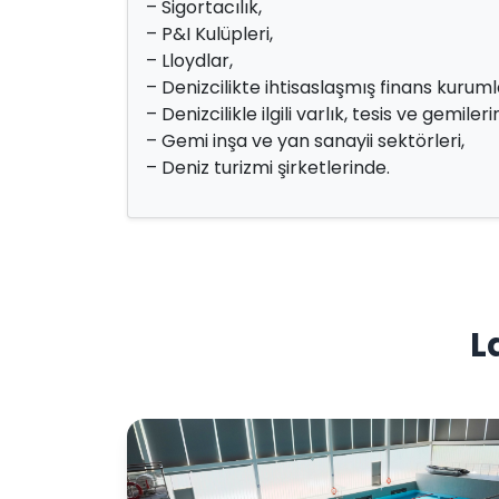
– Sigortacılık,
– P&I Kulüpleri,
– Lloydlar,
– Denizcilikte ihtisaslaşmış finans kurumla
– Denizcilikle ilgili varlık, tesis ve gemi
– Gemi inşa ve yan sanayii sektörleri,
– Deniz turizmi şirketlerinde.
L