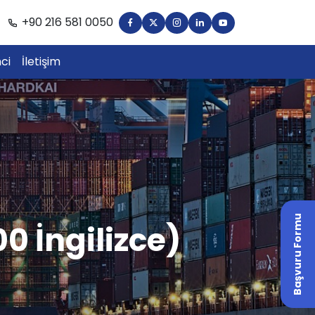
+90 216 581 0050
ci
İletişim
Başvuru Formu
0 İngilizce)