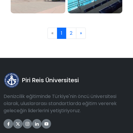
«
1
2
»
Piri Reis Üniversitesi
Denizcilik eğitiminde Türkiye'nin öncü üniversitesi
olarak, uluslararası standartlarda eğitim vererek
geleceğin liderlerini yetiştiriyoruz.