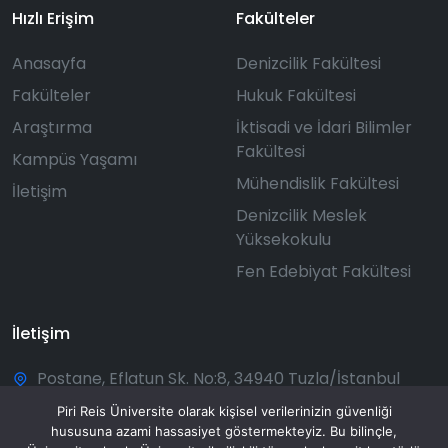
Hızlı Erişim
Fakülteler
Anasayfa
Denizcilik Fakültesi
Fakülteler
Hukuk Fakültesi
Araştırma
İktisadi ve İdari Bilimler
Fakültesi
Kampüs Yaşamı
Mühendislik Fakültesi
İletişim
Denizcilik Meslek
Yüksekokulu
Fen Edebiyat Fakültesi
İletişim
Postane, Eflatun Sk. No:8, 34940 Tuzla/İstanbul
+90 216 581 00 50
Piri Reis Üniversite olarak kişisel verilerinizin güvenliği
hususuna azami hassasiyet göstermekteyiz. Bu bilinçle,
bilgi@pirireis.edu.tr