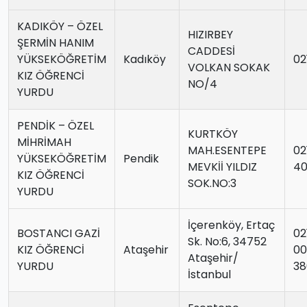
KADIKÖY – ÖZEL
HIZIRBEY
ŞERMİN HANIM
CADDESİ
YÜKSEKÖĞRETİM
Kadıköy
02
VOLKAN SOKAK
KIZ ÖĞRENCİ
NO/4
YURDU
PENDİK – ÖZEL
KURTKÖY
MİHRİMAH
MAH.ESENTEPE
02
YÜKSEKÖĞRETİM
Pendik
MEVKİİ YILDIZ
4
KIZ ÖĞRENCİ
SOK.NO:3
YURDU
İçerenköy, Ertaç
BOSTANCI GAZİ
02
Sk. No:6, 34752
KIZ ÖĞRENCİ
Ataşehir
00
Ataşehir/
YURDU
38
İstanbul