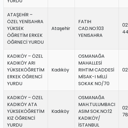
YURDU
ATAŞEHİR –
ÖZEL YENİSAHRA
FATIH
02
YÜKSEK
Ataşehir
CAD.NO:103
44
ÖĞRETİM ERKEK
YENISAHRA
ÖĞRNECİ YURDU
KADIKÖY – ÖZEL
OSMANAĞA
KADIKÖY ARI
MAHALLESİ
YÜKSEKÖĞRETİM
Kadıköy
RIHTIM CADDESİ
02
ERKEK ÖĞRENCİ
MİSAK-I MİLLİ
YURDU
SOKAK NO/70
KADIKÖY – ÖZEL
OSMANAĞA
KADIKÖY ATA
MAH.TULUMBACI
02
YÜKSEKÖĞRETİM
Kadıköy
ASIM SOK.NO:12
78
KIZ ÖĞRENCİ
KADIKÖY/
YURDU
İSTANBUL