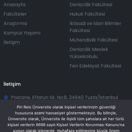
Anasayfa
Denizcilik Fakültesi
Fakülteler
Hukuk Fakültesi
Araştırma
İktisadi ve İdari Bilimler
Fakültesi
Kampüs Yaşamı
Mühendislik Fakültesi
İletişim
Denizcilik Meslek
Yüksekokulu
Fen Edebiyat Fakültesi
İletişim
Postane, Eflatun Sk. No:8, 34940 Tuzla/İstanbul
+90 216 581 00 50
Piri Reis Üniversite olarak kişisel verilerinizin güvenliği
hususuna azami hassasiyet göstermekteyiz. Bu bilinçle,
bilgi@pirireis.edu.tr
Üniversite olarak, Üniversite ile ilişkili tüm şahıslara ait her türlü
kişisel verilerin 6698 sayılı Kişisel Verilerin Korunması Kanunu’na
Pazartesi - Pazar: 08:30 - 20:00
uygun olarak işlenerek, muhafaza edilmesine büyük önem