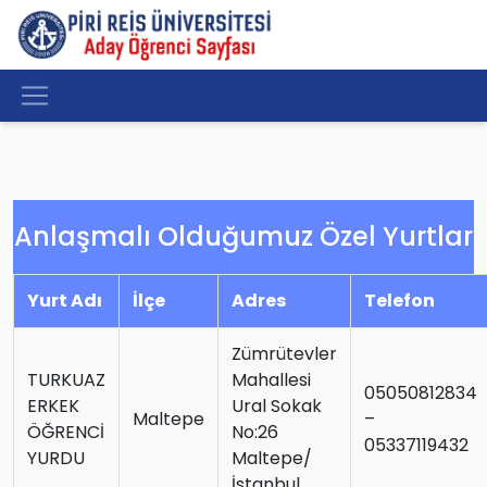
Anlaşmalı Olduğumuz Özel Yurtlar
Yurt Adı
İlçe
Adres
Telefon
Zümrütevler
TURKUAZ
Mahallesi
05050812834
ERKEK
Ural Sokak
Maltepe
–
ÖĞRENCİ
No:26
05337119432
YURDU
Maltepe/
İstanbul