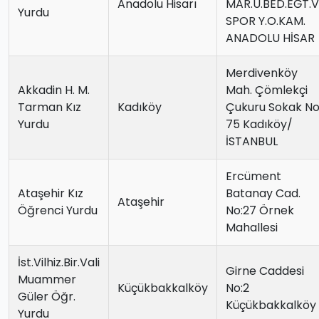
Anadolu Hisarı
MAR.Ü.BED.EĞT.
Yurdu
SPOR Y.O.KAM.
ANADOLU HİSAR
Merdivenköy
Akkadin H. M.
Mah. Çömlekçi
Tarman Kız
Kadıköy
Çukuru Sokak No
Yurdu
75 Kadıköy/
İSTANBUL
Ercüment
Ataşehir Kız
Batanay Cad.
Ataşehir
Öğrenci Yurdu
No:27 Örnek
Mahallesi
İst.Vilhiz.Bir.Vali
Girne Caddesi
Muammer
Küçükbakkalköy
No:2
Güler Öğr.
Küçükbakkalköy
Yurdu