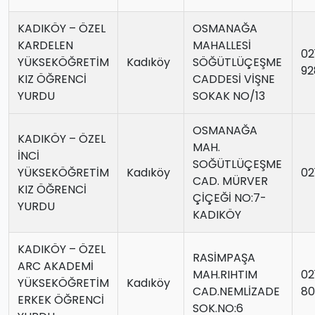
KADIKÖY – ÖZEL
OSMANAĞA
KARDELEN
MAHALLESİ
02
YÜKSEKÖĞRETİM
Kadıköy
SÖĞÜTLÜÇEŞME
92
KIZ ÖĞRENCİ
CADDESİ VİŞNE
YURDU
SOKAK NO/13
OSMANAĞA
KADIKÖY – ÖZEL
MAH.
İNCİ
SOĞÜTLÜÇEŞME
YÜKSEKÖĞRETİM
Kadıköy
02
CAD. MÜRVER
KIZ ÖĞRENCİ
ÇİÇEĞİ NO:7-
YURDU
KADIKÖY
KADIKÖY – ÖZEL
RASİMPAŞA
ARC AKADEMİ
MAH.RIHTIM
02
YÜKSEKÖĞRETİM
Kadıköy
CAD.NEMLİZADE
80
ERKEK ÖĞRENCİ
SOK.NO:6