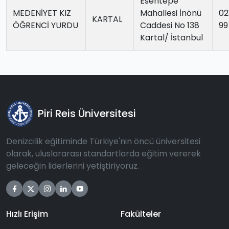
Esentepe
MEDENİYET KIZ
Mahallesi İnönü
02
KARTAL
ÖĞRENCİ YURDU
Caddesi No 138
99
Kartal/ İstanbul
Piri Reis Üniversitesi
Denizcilik eğitiminde Türkiye'nin öncü üniversitesi
olarak, uluslararası standartlarda eğitim vererek
geleceğin liderlerini yetiştiriyoruz.
Hızlı Erişim
Fakülteler