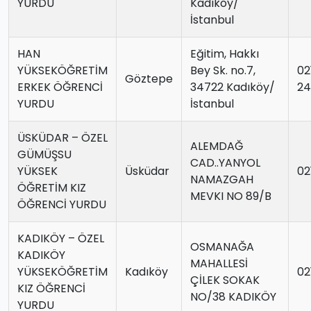
YURDU
Kadıköy/
İstanbul
HAN
Eğitim, Hakkı
YÜKSEKÖĞRETİM
Bey Sk. no.7,
02
Göztepe
ERKEK ÖĞRENCİ
34722 Kadıköy/
24
YURDU
İstanbul
ÜSKÜDAR – ÖZEL
ALEMDAĞ
GÜMÜŞSU
CAD..YANYOL
YÜKSEK
Üsküdar
02
NAMAZGAH
ÖĞRETİM KIZ
MEVKI NO 89/B
ÖĞRENCİ YURDU
KADIKÖY – ÖZEL
OSMANAĞA
KADIKÖY
MAHALLESİ
YÜKSEKÖĞRETİM
Kadıköy
02
ÇİLEK SOKAK
KIZ ÖĞRENCİ
NO/38 KADIKÖY
YURDU