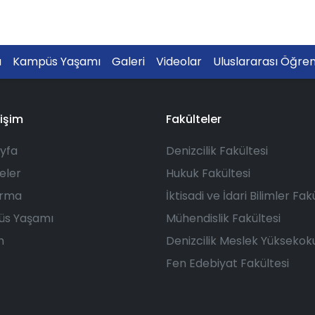
a
Kampüs Yaşamı
Galeri
Videolar
Uluslararası Öğren
rişim
Fakülteler
yfa
Denizcilik Fakültesi
eler
Hukuk Fakültesi
ırma
İktisadi ve İdari Bilimler Fak
s Yaşamı
Mühendislik Fakültesi
m
Denizcilik Meslek Yüksekok
Fen Edebiyat Fakültesi