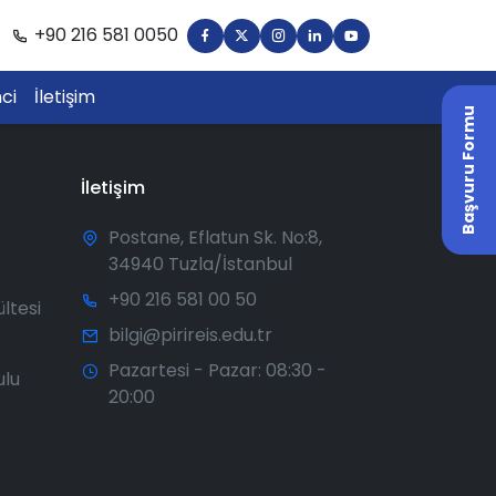
+90 216 581 0050
ci
İletişim
Başvuru Formu
İletişim
Postane, Eflatun Sk. No:8,
34940 Tuzla/İstanbul
+90 216 581 00 50
ültesi
bilgi@pirireis.edu.tr
Pazartesi - Pazar: 08:30 -
ulu
20:00