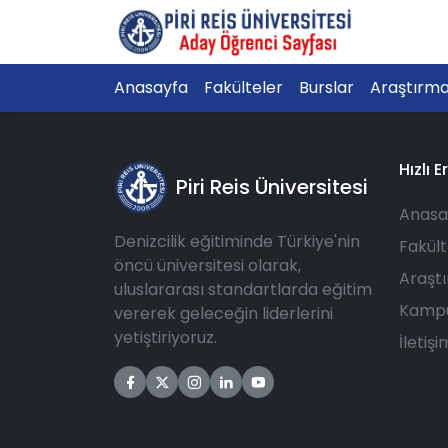
Anasayfa
Fakülteler
Burslar
Araştırm
Hızlı E
Piri Reis Üniversitesi
Anasa
Denizcilik eğitiminde Türkiye'nin
Fakült
öncü üniversitesi olarak,
Araşt
uluslararası standartlarda eğitim
Kampü
vererek geleceğin liderlerini
yetiştiriyoruz.
İletişi