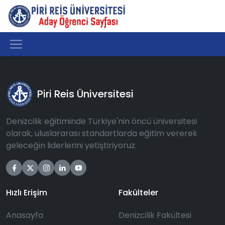
Piri Reis Üniversitesi
Denizcilik eğitiminde Türkiye'nin öncü üniversitesi
olarak, uluslararası standartlarda eğitim vererek
geleceğin liderlerini yetiştiriyoruz.
Hızlı Erişim
Fakülteler
Anasayfa
Denizcilik Fakültesi