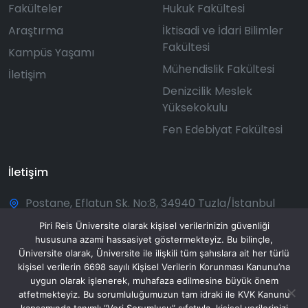
Fakülteler
Hukuk Fakültesi
Araştırma
İktisadi ve İdari Bilimler
Fakültesi
Kampüs Yaşamı
Mühendislik Fakültesi
İletişim
Denizcilik Meslek
Yüksekokulu
Fen Edebiyat Fakültesi
İletişim
Postane, Eflatun Sk. No:8, 34940 Tuzla/İstanbul
+90 216 581 00 50
Piri Reis Üniversite olarak kişisel verilerinizin güvenliği
hususuna azami hassasiyet göstermekteyiz. Bu bilinçle,
bilgi@pirireis.edu.tr
Üniversite olarak, Üniversite ile ilişkili tüm şahıslara ait her türlü
kişisel verilerin 6698 sayılı Kişisel Verilerin Korunması Kanunu’na
Pazartesi - Pazar: 08:30 - 20:00
uygun olarak işlenerek, muhafaza edilmesine büyük önem
atfetmekteyiz. Bu sorumluluğumuzun tam idraki ile KVK Kanunu