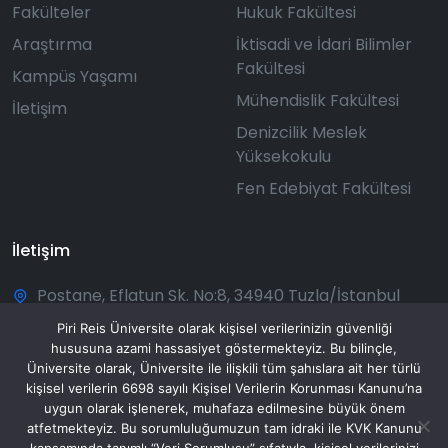
Fakülteler
Hukuk Fakültesi
Araştırma
İktisadi ve İdari Bilimler
Fakültesi
Kampüs Yaşamı
Mühendislik Fakültesi
İletişim
Denizcilik Meslek
Yüksekokulu
Fen Edebiyat Fakültesi
İletişim
Postane, Eflatun Sk. No:8, 34940 Tuzla/İstanbul
+90 216 581 00 50
Piri Reis Üniversite olarak kişisel verilerinizin güvenliği
hususuna azami hassasiyet göstermekteyiz. Bu bilinçle,
bilgi@pirireis.edu.tr
Üniversite olarak, Üniversite ile ilişkili tüm şahıslara ait her türlü
kişisel verilerin 6698 sayılı Kişisel Verilerin Korunması Kanunu’na
Pazartesi - Pazar: 08:30 - 20:00
uygun olarak işlenerek, muhafaza edilmesine büyük önem
atfetmekteyiz. Bu sorumluluğumuzun tam idraki ile KVK Kanunu