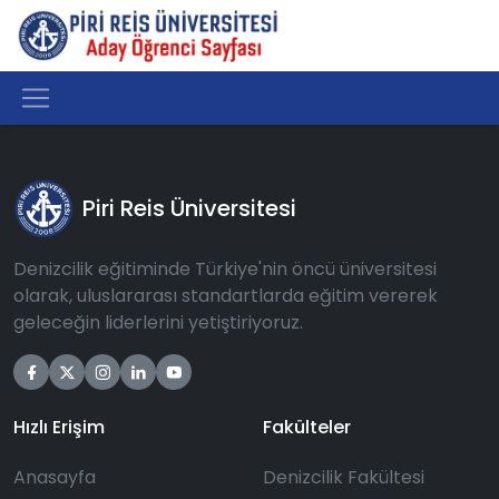
Piri Reis Üniversitesi
Denizcilik eğitiminde Türkiye'nin öncü üniversitesi
olarak, uluslararası standartlarda eğitim vererek
geleceğin liderlerini yetiştiriyoruz.
Hızlı Erişim
Fakülteler
Anasayfa
Denizcilik Fakültesi