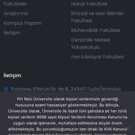
Fakülteler
Hukuk Fakültesi
Araştırma
İktisadi ve İdari Bilimler
Fakültesi
Kampüs Yaşamı
Mühendislik Fakültesi
İletişim
Denizcilik Meslek
Yüksekokulu
Fen Edebiyat Fakültesi
İletişim
Postane, Eflatun Sk. No:8, 34940 Tuzla/İstanbul
+90 216 581 00 50
Piri Reis Üniversite olarak kişisel verilerinizin güvenliği
hususuna azami hassasiyet göstermekteyiz. Bu bilinçle,
bilgi@pirireis.edu.tr
Üniversite olarak, Üniversite ile ilişkili tüm şahıslara ait her türlü
kişisel verilerin 6698 sayılı Kişisel Verilerin Korunması Kanunu’na
Pazartesi - Pazar: 08:30 - 20:00
uygun olarak işlenerek, muhafaza edilmesine büyük önem
atfetmekteyiz. Bu sorumluluğumuzun tam idraki ile KVK Kanunu