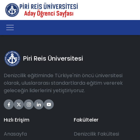
Piri Reis Üniversitesi
Denizcilik eğitiminde Türkiye'nin öncü üniversitesi
olarak, uluslararası standartlarda eğitim vererek
geleceğin liderlerini yetiştiriyoruz.
Hızlı Erişim
Fakülteler
Anasayfa
Denizcilik Fakültesi