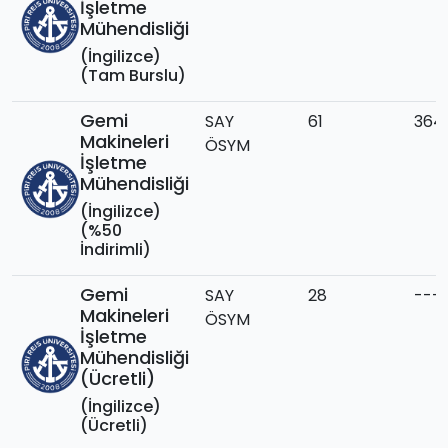
İşletme
Mühendisliği
(İngilizce)
(Tam Burslu)
Gemi
SAY
61
364
Makineleri
ÖSYM
İşletme
Mühendisliği
(İngilizce)
(%50
İndirimli)
Gemi
SAY
28
---
Makineleri
ÖSYM
İşletme
Mühendisliği
(Ücretli)
(İngilizce)
(Ücretli)