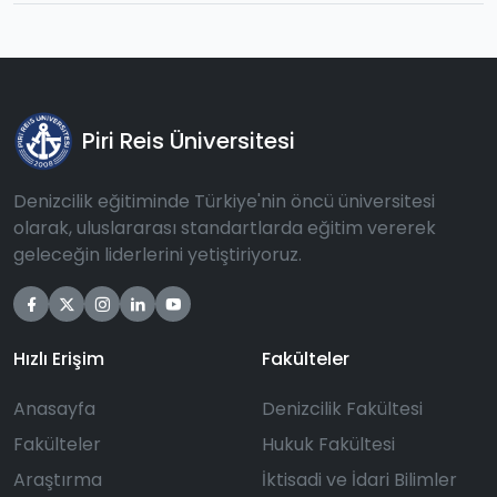
Piri Reis Üniversitesi
Denizcilik eğitiminde Türkiye'nin öncü üniversitesi
olarak, uluslararası standartlarda eğitim vererek
geleceğin liderlerini yetiştiriyoruz.
Hızlı Erişim
Fakülteler
Anasayfa
Denizcilik Fakültesi
Fakülteler
Hukuk Fakültesi
Araştırma
İktisadi ve İdari Bilimler