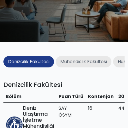
Denizcilik Fakültesi
Mühendislik Fakültesi
Huku
Denizcilik Fakültesi
Bölüm
Puan Türü
Kontenjan
202
Deniz
SAY
16
440,
Ulaştırma
ÖSYM
İşletme
Mühendisliği