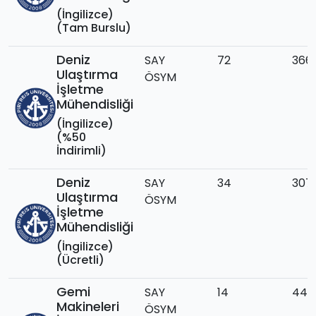
(İngilizce)
(Tam Burslu)
Deniz
SAY
72
366
Ulaştırma
ÖSYM
İşletme
Mühendisliği
(İngilizce)
(%50
İndirimli)
Deniz
SAY
34
307,
Ulaştırma
ÖSYM
İşletme
Mühendisliği
(İngilizce)
(Ücretli)
Gemi
SAY
14
442
Makineleri
ÖSYM