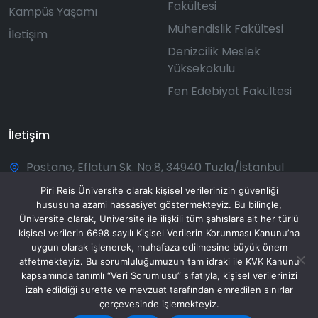
Fakültesi
Kampüs Yaşamı
Mühendislik Fakültesi
İletişim
Denizcilik Meslek
Yüksekokulu
Fen Edebiyat Fakültesi
İletişim
Postane, Eflatun Sk. No:8, 34940 Tuzla/İstanbul
+90 216 581 00 50
Piri Reis Üniversite olarak kişisel verilerinizin güvenliği
hususuna azami hassasiyet göstermekteyiz. Bu bilinçle,
bilgi@pirireis.edu.tr
Üniversite olarak, Üniversite ile ilişkili tüm şahıslara ait her türlü
kişisel verilerin 6698 sayılı Kişisel Verilerin Korunması Kanunu’na
Pazartesi - Pazar: 08:30 - 20:00
uygun olarak işlenerek, muhafaza edilmesine büyük önem
atfetmekteyiz. Bu sorumluluğumuzun tam idraki ile KVK Kanunu
kapsamında tanımlı “Veri Sorumlusu” sıfatıyla, kişisel verilerinizi
izah edildiği surette ve mevzuat tarafından emredilen sınırlar
çerçevesinde işlemekteyiz.
© 2025 Piri Reis Üniversitesi. Tüm hakları saklıdır.