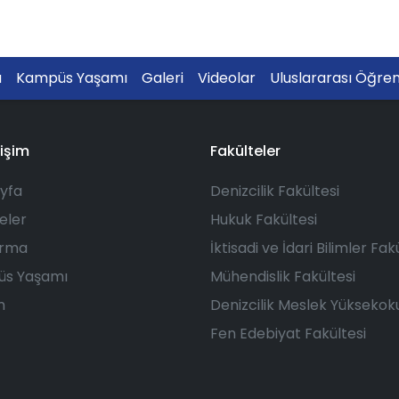
a
Kampüs Yaşamı
Galeri
Videolar
Uluslararası Öğren
rişim
Fakülteler
yfa
Denizcilik Fakültesi
eler
Hukuk Fakültesi
ırma
İktisadi ve İdari Bilimler Fak
s Yaşamı
Mühendislik Fakültesi
m
Denizcilik Meslek Yüksekok
Fen Edebiyat Fakültesi