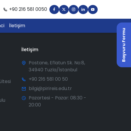
+90 216 581 0050
ci
İletişim
Başvuru Formu
İletişim
Postane, Eflatun Sk. No:8,
34940 Tuzla/İstanbul
+90 216 581 00 50
ültesi
bilgi@pirireis.edu.tr
Pazartesi - Pazar: 08:30 -
ulu
20:00