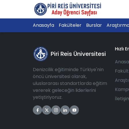
Anasayfa
Fakülteler
Burslar
Araştırm
Hızlı E
Piri Reis Üniversitesi
Anasa
Denizcilik eğitiminde Türkiye'nin
Fakült
öncü üniversitesi olarak,
Araşt
uluslararası standartlarda eğitim
Kampü
vererek geleceğin liderlerini
yetiştiriyoruz.
İletişi