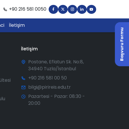
+90 216 581 0050
ci
İletişim
Başvuru Formu
İletişim
Postane, Eflatun Sk. No:8,
34940 Tuzla/İstanbul
+90 216 581 00 50
ültesi
bilgi@pirireis.edu.tr
Pazartesi - Pazar: 08:30 -
ulu
20:00