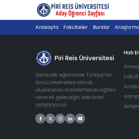
Anasayfa
Fakülteler
Burslar
Araştırm
Hızlı E
Piri Reis Üniversitesi
Anasa
Denizcilik eğitiminde Türkiye'nin
Fakült
öncü üniversitesi olarak,
Araşt
uluslararası standartlarda eğitim
Kampü
vererek geleceğin liderlerini
yetiştiriyoruz.
İletişi