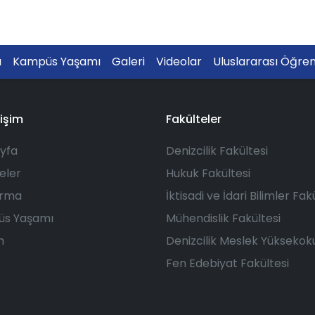
a
Kampüs Yaşamı
Galeri
Videolar
Uluslararası Öğren
rişim
Fakülteler
yfa
Denizcilik Fakültesi
eler
Hukuk Fakültesi
ırma
İktisadi ve İdari Bilimler Fak
s Yaşamı
Mühendislik Fakültesi
m
Denizcilik Meslek Yüksekok
Fen Edebiyat Fakültesi