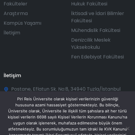
Fakülteler
Hukuk Fakültesi
Araştırma
İktisadi ve İdari Bilimler
Fakültesi
Kampüs Yaşamı
Mühendislik Fakültesi
İletişim
Denizcilik Meslek
Yüksekokulu
Fen Edebiyat Fakültesi
İletişim
Postane, Eflatun Sk. No:8, 34940 Tuzla/İstanbul
+90 216 581 00 50
Piri Reis Üniversite olarak kişisel verilerinizin güvenliği
hususuna azami hassasiyet göstermekteyiz. Bu bilinçle,
bilgi@pirireis.edu.tr
Üniversite olarak, Üniversite ile ilişkili tüm şahıslara ait her türlü
kişisel verilerin 6698 sayılı Kişisel Verilerin Korunması Kanunu’na
Pazartesi - Pazar: 08:30 - 20:00
uygun olarak işlenerek, muhafaza edilmesine büyük önem
atfetmekteyiz. Bu sorumluluğumuzun tam idraki ile KVK Kanunu