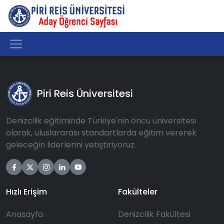
Piri Reis Üniversitesi
Denizcilik eğitiminde Türkiye'nin öncü üniversitesi
olarak, uluslararası standartlarda eğitim vererek
geleceğin liderlerini yetiştiriyoruz.
Hızlı Erişim
Fakülteler
Anasayfa
Denizcilik Fakültesi