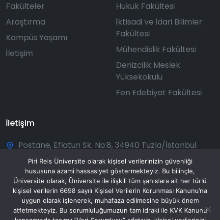
Fakülteler
Hukuk Fakültesi
Araştırma
İktisadi ve İdari Bilimler
Fakültesi
Kampüs Yaşamı
Mühendislik Fakültesi
İletişim
Denizcilik Meslek
Yüksekokulu
Fen Edebiyat Fakültesi
İletişim
Postane, Eflatun Sk. No:8, 34940 Tuzla/İstanbul
+90 216 581 00 50
Piri Reis Üniversite olarak kişisel verilerinizin güvenliği
hususuna azami hassasiyet göstermekteyiz. Bu bilinçle,
bilgi@pirireis.edu.tr
Üniversite olarak, Üniversite ile ilişkili tüm şahıslara ait her türlü
kişisel verilerin 6698 sayılı Kişisel Verilerin Korunması Kanunu’na
Pazartesi - Pazar: 08:30 - 20:00
uygun olarak işlenerek, muhafaza edilmesine büyük önem
atfetmekteyiz. Bu sorumluluğumuzun tam idraki ile KVK Kanunu