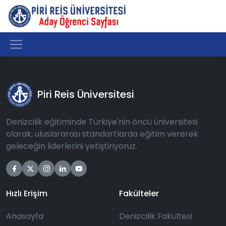
Piri Reis Üniversitesi
Denizcilik eğitiminde Türkiye'nin öncü üniversitesi
olarak, uluslararası standartlarda eğitim vererek
geleceğin liderlerini yetiştiriyoruz.
Hızlı Erişim
Fakülteler
Anasayfa
Denizcilik Fakültesi