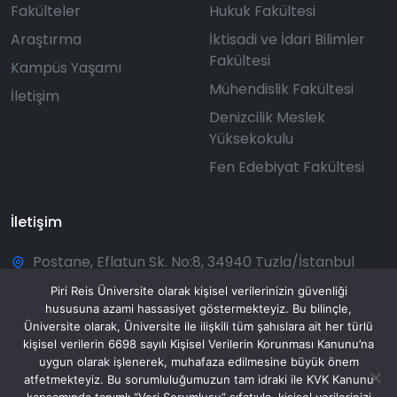
Fakülteler
Hukuk Fakültesi
Araştırma
İktisadi ve İdari Bilimler
Fakültesi
Kampüs Yaşamı
Mühendislik Fakültesi
İletişim
Denizcilik Meslek
Yüksekokulu
Fen Edebiyat Fakültesi
İletişim
Postane, Eflatun Sk. No:8, 34940 Tuzla/İstanbul
+90 216 581 00 50
Piri Reis Üniversite olarak kişisel verilerinizin güvenliği
hususuna azami hassasiyet göstermekteyiz. Bu bilinçle,
bilgi@pirireis.edu.tr
Üniversite olarak, Üniversite ile ilişkili tüm şahıslara ait her türlü
kişisel verilerin 6698 sayılı Kişisel Verilerin Korunması Kanunu’na
Pazartesi - Pazar: 08:30 - 20:00
uygun olarak işlenerek, muhafaza edilmesine büyük önem
atfetmekteyiz. Bu sorumluluğumuzun tam idraki ile KVK Kanunu