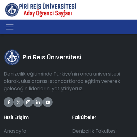
Piri Reis Üniversitesi
Denizcilik eğitiminde Türkiye'nin öncü üniversitesi
olarak, uluslararası standartlarda eğitim vererek
geleceğin liderlerini yetiştiriyoruz.
Hızlı Erişim
Fakülteler
Anasayfa
Denizcilik Fakültesi